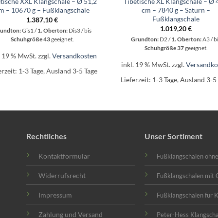
tische XXL Klangschale – Ø 51,2
Tibetische XL Klangschale – Ø 
m – 10670 g – Fußklangschale
cm – 7840 g – Saturn –
Fußklangschale
1.387,10
€
1.019,20
€
undton:
Gis1 /
1. Oberton:
Dis3 / bis
Schuhgröße 43
geeignet.
Grundton:
D2 /
1. Oberton:
A3 / b
Schuhgröße 37
geeignet.
. 19 % MwSt.
zzgl.
Versandkosten
inkl. 19 % MwSt.
zzgl.
Versandko
erzeit:
1-3 Tage, Ausland 3-5 Tage
Lieferzeit:
1-3 Tage, Ausland 3-5
Rechtliches
Unser Sortiment
Kontaktformular
Fußklangschalen ohn
Widerrufsrecht
Fußklangschalen mit 
Impressum
Fußklangschalen für 
Zahlung und Versand
Peter-Hess Klangsch