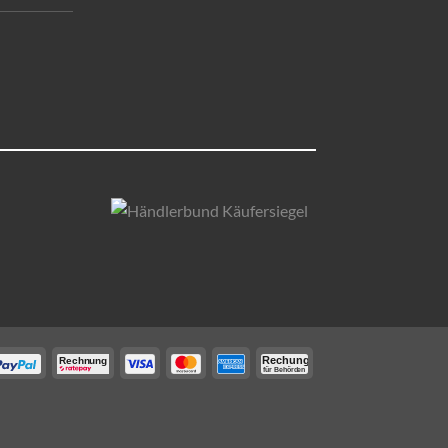
C-
C-
C-
C-
C-
C-
Rechung
Rechnung
für Behörden
Paypal
Paypal_Rechnungskauf
VISA
master-
American
Behörden
ahme
card
Express
Rechnung