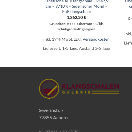
Tibetische XL Klangschale – Ø 47,9
Tibe
cm – 9710 g – Siderischer Mond –
c
Fußklangschale
1.262,30
€
Gr
Grundton:
B1 /
1. Oberton:
E3 / bis
Schuhgröße 40
geeignet.
inkl
inkl. 19 % MwSt.
zzgl.
Versandkosten
Lief
Lieferzeit:
1-3 Tage, Ausland 3-5 Tage
Severinstr. 7
77855 Achern