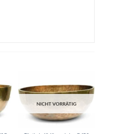
NICHT VORRÄTIG
NICHT
+
+