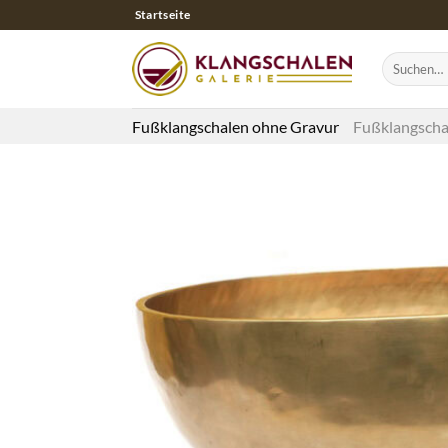
Zum
Startseite
Inhalt
springen
Suchen
nach:
Fußklangschalen ohne Gravur
Fußklangscha