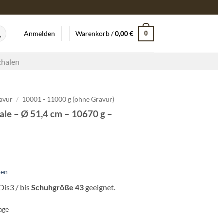
0
Anmelden
Warenkorb /
0,00
€
chalen
avur
/
10001 - 11000 g (ohne Gravur)
ale – Ø 51,4 cm – 10670 g –
ten
Dis3 / bis
Schuhgröße 43
geeignet.
age