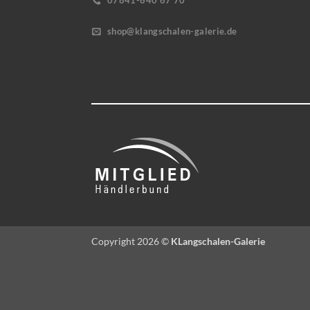
07841-640 67 70
shop@klangschalen-galerie.de
Copyright 2026 ©
KLangschalen-Galerie