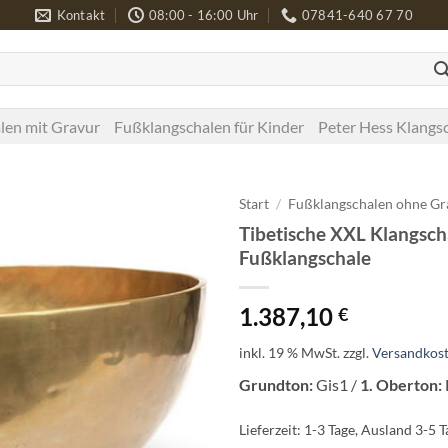
Kontakt
08:00 - 16:00 Uhr
07841-640 67 70
len mit Gravur
Fußklangschalen für Kinder
Peter Hess Klangs
Start
/
Fußklangschalen ohne Gr
Tibetische XXL Klangsch
Fußklangschale
1.387,10
€
inkl. 19 % MwSt.
zzgl.
Versandkos
Grundton:
Gis1 /
1. Oberton:
Lieferzeit:
1-3 Tage, Ausland 3-5 T