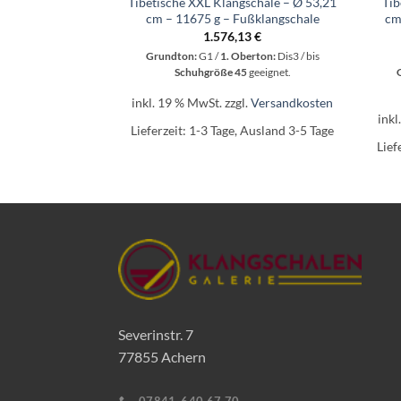
Tibetische XXL Klangschale – Ø 53,21
Tib
cm – 11675 g – Fußklangschale
cm
1.576,13
€
Grundton:
G1 /
1. Oberton:
Dis3 / bis
Schuhgröße 45
geeignet.
inkl. 19 % MwSt.
zzgl.
Versandkosten
inkl
Lieferzeit:
1-3 Tage, Ausland 3-5 Tage
Lief
Severinstr. 7
77855 Achern