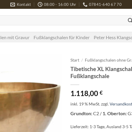
Kontakt
08:00 - 16:00 Uhr
07841-640 67 70
len mit Gravur
Fußklangschalen für Kinder
Peter Hess Klangs
Start
/
Fußklangschalen ohne Gr
Tibetische XL Klangscha
Fußklangschale
1.118,00
€
inkl. 19 % MwSt.
zzgl.
Versandkos
Grundton:
C2 /
1. Oberton:
G3
Lieferzeit:
1-3 Tage, Ausland 3-5 T