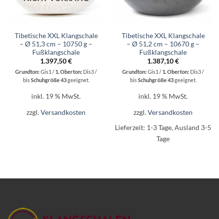
Tibetische XXL Klangschale
Tibetische XXL Klangschale
– Ø 51,3 cm – 10750 g –
– Ø 51,2 cm – 10670 g –
Fußklangschale
Fußklangschale
1.397,50
€
1.387,10
€
Grundton:
Gis1 /
1. Oberton:
Dis3 /
Grundton:
Gis1 /
1. Oberton:
Dis3 /
bis
Schuhgröße 43
geeignet.
bis
Schuhgröße 43
geeignet.
inkl. 19 % MwSt.
inkl. 19 % MwSt.
zzgl.
Versandkosten
zzgl.
Versandkosten
Lieferzeit:
1-3 Tage, Ausland 3-5
Tage