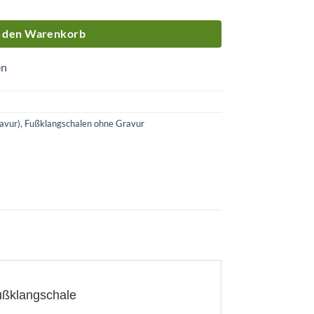
n den Warenkorb
en
avur)
,
Fußklangschalen ohne Gravur
ußklangschale