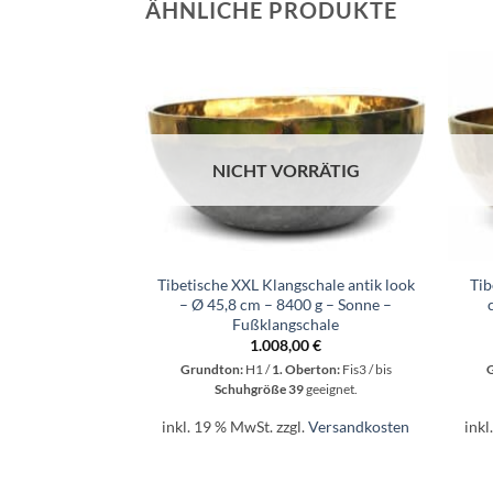
ÄHNLICHE PRODUKTE
NICHT VORRÄTIG
+
+
Tibetische XXL Klangschale antik look
Tib
– Ø 45,8 cm – 8400 g – Sonne –
Fußklangschale
1.008,00
€
Grundton:
H1 /
1. Oberton:
Fis3 / bis
Schuhgröße 39
geeignet.
inkl. 19 % MwSt.
zzgl.
Versandkosten
inkl