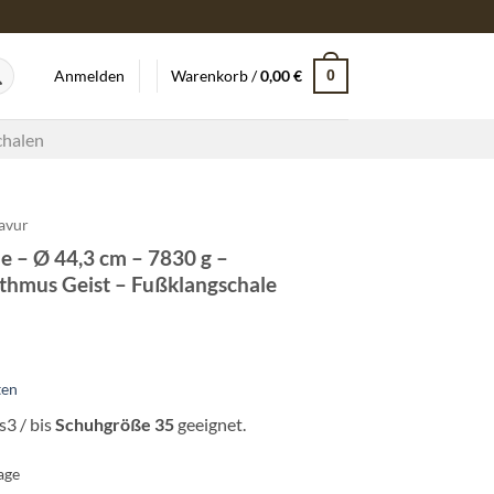
0
Anmelden
Warenkorb /
0,00
€
chalen
avur
e – Ø 44,3 cm – 7830 g –
thmus Geist – Fußklangschale
ten
s3 / bis
Schuhgröße 35
geeignet.
age