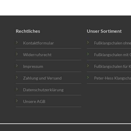
Rechtliches
Unser Sortiment
Kontaktformular
Fußklangschalen ohn
Widerrufsrecht
Fußklangschalen mit 
Impressum
Fußklangschalen für 
Zahlung und Versand
Peter-Hess Klangsch
Datenschutzerklärung
Unsere AGB