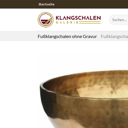
Zum
Startseite
Inhalt
springen
Suchen
nach:
Fußklangschalen ohne Gravur
Fußklangscha