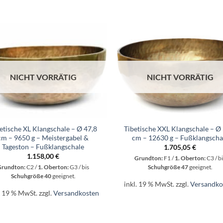
NICHT VORRÄTIG
NICHT VORRÄTIG
+
etische XL Klangschale – Ø 47,8
Tibetische XXL Klangschale – Ø
cm – 9650 g – Meistergabel &
cm – 12630 g – Fußklangscha
Tageston – Fußklangschale
1.705,05
€
1.158,00
€
Grundton:
F1 /
1. Oberton:
C3 / bi
Grundton:
C2 /
1. Oberton:
G3 / bis
Schuhgröße 47
geeignet.
Schuhgröße 40
geeignet.
inkl. 19 % MwSt.
zzgl.
Versandko
. 19 % MwSt.
zzgl.
Versandkosten