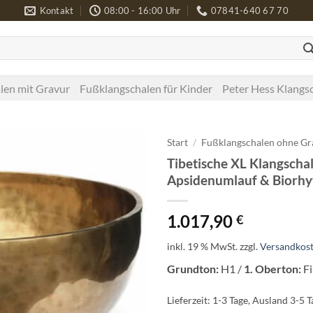
Kontakt
08:00 - 16:00 Uhr
07841-640 67 70
len mit Gravur
Fußklangschalen für Kinder
Peter Hess Klangs
Start
/
Fußklangschalen ohne Gr
Tibetische XL Klangschal
Apsidenumlauf & Biorhy
1.017,90
€
inkl. 19 % MwSt.
zzgl.
Versandkos
Grundton:
H1 /
1. Oberton:
Fi
Lieferzeit:
1-3 Tage, Ausland 3-5 T