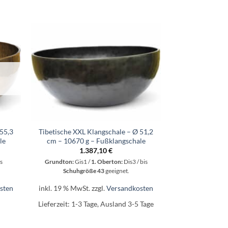
+
+
 55,3
Tibetische XXL Klangschale – Ø 51,2
Tibetische XXL 
le
cm – 10670 g – Fußklangschale
cm – 11675 g
1.387,10
€
1.
s
Grundton:
Gis1 /
1. Oberton:
Dis3 / bis
Grundton:
G1 
Schuhgröße 43
geeignet.
Schuhgr
sten
inkl. 19 % MwSt.
zzgl.
Versandkosten
inkl. 19 % MwSt
Lieferzeit:
1-3 Tage, Ausland 3-5 Tage
Lieferzeit:
1-3 T