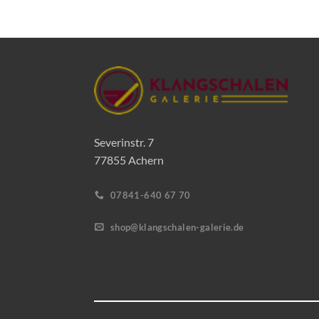
Severinstr. 7
77855 Achern
07841-640 67 70
shop@klangschalen-galerie.de