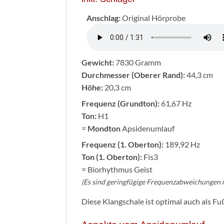
Anschlag:
Original Hörprobe
Gewicht:
7830 Gramm
Durchmesser (Oberer Rand):
44,3 cm
Höhe:
20,3 cm
Frequenz (Grundton):
61,67 Hz
Ton:
H1
=
Mondton
Apsidenumlauf
Frequenz (1. Oberton):
189,92 Hz
Ton (1. Oberton):
Fis3
= Biorhythmus Geist
(Es sind geringfügige Frequenzabweichungen 
Diese Klangschale ist optimal auch als F