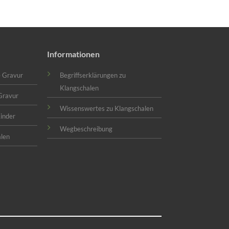
Informationen
e Gravur
Begriffserklärungen zu
Klangschalen
Gravur
Wissenswertes zu Klangschalen
Kinder
Wegbeschreibung
alen