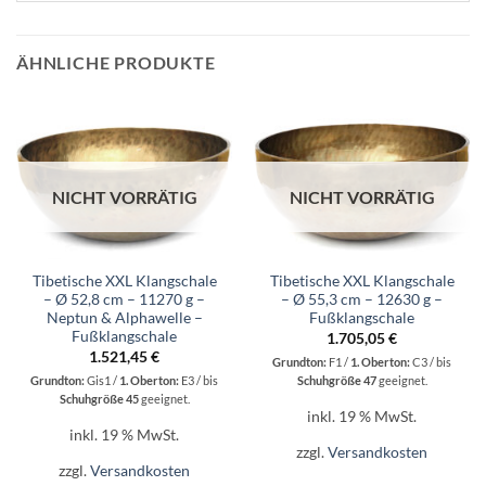
ÄHNLICHE PRODUKTE
NICHT VORRÄTIG
NICHT VORRÄTIG
Tibetische XXL Klangschale
Tibetische XXL Klangschale
– Ø 52,8 cm – 11270 g –
– Ø 55,3 cm – 12630 g –
Neptun & Alphawelle –
Fußklangschale
Fußklangschale
1.705,05
€
1.521,45
€
Grundton:
F1 /
1. Oberton:
C3 / bis
Grundton:
Gis1 /
1. Oberton:
E3 / bis
Schuhgröße 47
geeignet.
Schuhgröße 45
geeignet.
inkl. 19 % MwSt.
inkl. 19 % MwSt.
zzgl.
Versandkosten
zzgl.
Versandkosten