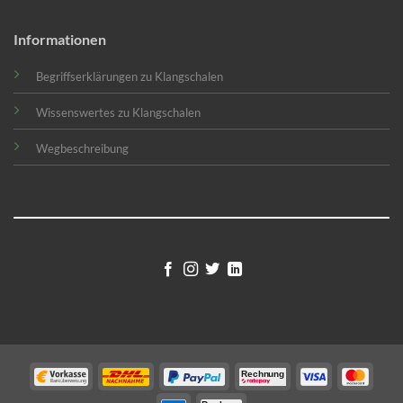
Informationen
Begriffserklärungen zu Klangschalen
Wissenswertes zu Klangschalen
Wegbeschreibung
C-
C-
C-
C-
C-
C-
Rechnung
Vorkasse
DHL-
Paypal
Paypal_Rechnungska
VISA
maste