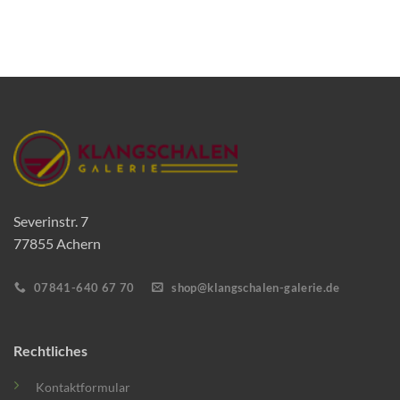
Severinstr. 7
77855 Achern
07841-640 67 70
shop@klangschalen-galerie.de
Rechtliches
Kontaktformular