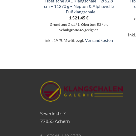
Tibetische XXL Klangschale – Ø 52,8
Tib
cm – 11270 g – Neptun & Alphawelle
– Fußklangschale
1.521,45
€
Grundton:
Gis1 /
1. Oberton:
E3 / bis
Schuhgröße 45
geeignet.
inkl
inkl. 19 % MwSt.
zzgl.
Versandkosten
Severinstr. 7
77855 Achern