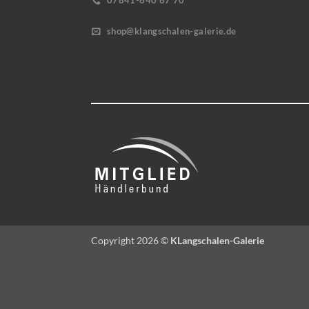
07841-640 67 70
shop@klangschalen-galerie.de
Copyright 2026 ©
KLangschalen-Galerie