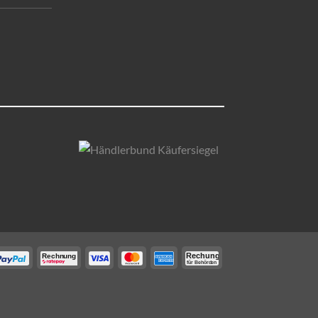
C-
C-
C-
C-
C-
C-
Rechung
Rechnung
für Behörden
Paypal
Paypal_Rechnungskauf
VISA
master-
American
Behörden
ahme
card
Express
Rechnung