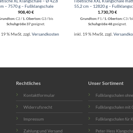
etische XL Klangschale – Ø 42,8
Tibetische XXL Klangschale mat
cm – 7570 g – Fußklangschale
55,2 cm – 12820 g – Fußklangsc
908,40
€
1.730,70
€
Grundton:
C2 /
1. Oberton:
G3 / bis
Grundton:
F1 /
1. Oberton:
C3 / bi
Schuhgröße 37
geeignet.
Schuhgröße 48
geeignet.
. 19 % MwSt.
zzgl.
Versandkosten
inkl. 19 % MwSt.
zzgl.
Versandko
Rechtliches
Unser Sortiment
Kontaktformular
Fußklangschalen ohn
Widerrufsrecht
Fußklangschalen mit 
Impressum
Fußklangschalen für 
Zahlung und Versand
Peter-Hess Klangsch