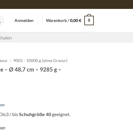
0
Anmelden
Warenkorb /
0,00
€
chalen
avur
/
9001 - 10000 g (ohne Gravur)
e – Ø 48,7 cm – 9285 g –
ten
Dis3 / bis
Schuhgröße 40
geeignet.
age